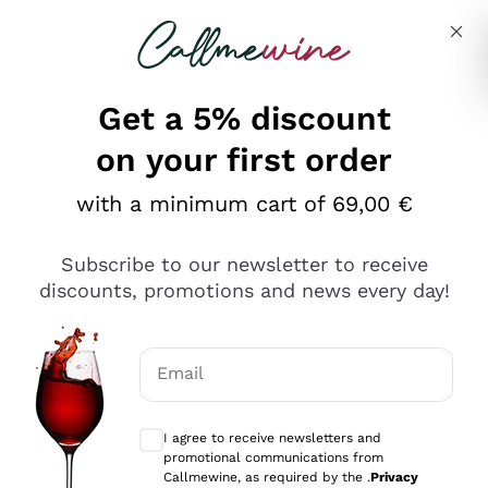
Skip to content
Describe what you are looking for
Get a 5% discount
on your first order
Ottimo
with a minimum cart of 69,00 €
4,5
/5
2.566
Subscribe to our newsletter to receive
recensioni
discounts, promotions and news every day!
Le nostre recensioni a 4 e 5 stelle.
Clicca qui per leggerle tutte >
Email
Precedente
Successivo
Optional consents to receive communicat
I agree to receive newsletters and
Ieri
promotional communications from
Ordine tutto ok, niente da dire a riguardo. Il sito in se
Callmewine, as required by the .
Privacy