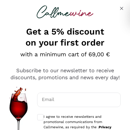
Skip to content
Describe what you are looking for
Get a 5% discount
on your first order
Ottimo
with a minimum cart of 69,00 €
4,5
/5
2.566
Subscribe to our newsletter to receive
recensioni
discounts, promotions and news every day!
Le nostre recensioni a 4 e 5 stelle.
Clicca qui per leggerle tutte >
Email
Precedente
Successivo
Optional consents to receive communicat
I agree to receive newsletters and
Oggi
promotional communications from
Ordine tutto ok, niente da dire a riguardo. Il sito in se
Callmewine, as required by the .
Privacy