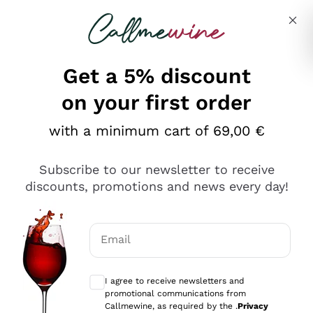
Skip to content
Describe what you are looking for
Get a 5% discount
on your first order
Ottimo
with a minimum cart of 69,00 €
4,5
/5
2.566
Subscribe to our newsletter to receive
recensioni
discounts, promotions and news every day!
Le nostre recensioni a 4 e 5 stelle.
Clicca qui per leggerle tutte >
Email
Precedente
Successivo
Optional consents to receive communicat
I agree to receive newsletters and
2 Giorni Fa
promotional communications from
Ordine tutto ok, niente da dire a riguardo. Il sito in se
Callmewine, as required by the .
Privacy