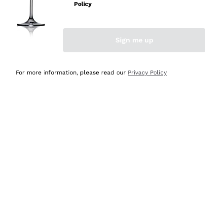
velocissima
Policy
Acquirente verificato
Sign me up
Ieri
Perfetti e attenti al cliente
For more information, please read our
Privacy Policy
Acquirente verificato
Ieri
Semplice nell'uso, puntuali e veloci.
Acquirente verificato
Ieri
Ottima come sempre!