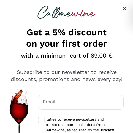
Skip to content
Describe what you are looking for
Get a 5% discount
on your first order
Ottimo
with a minimum cart of 69,00 €
4,5
/5
2.552
Subscribe to our newsletter to receive
recensioni
discounts, promotions and news every day!
Le nostre recensioni a 4 e 5 stelle.
Clicca qui per leggerle tutte >
Email
Precedente
Successivo
Optional consents to receive communicat
I agree to receive newsletters and
Oggi
promotional communications from
Ottima facilità di acquisto sul sito e consegna
Callmewine, as required by the .
Privacy