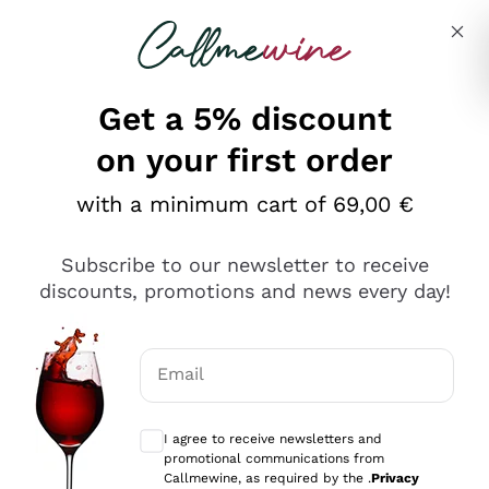
Skip to content
Describe what you are looking for
Get a 5% discount
on your first order
Ottimo
with a minimum cart of 69,00 €
4,5
/5
2.566
Subscribe to our newsletter to receive
recensioni
discounts, promotions and news every day!
Le nostre recensioni a 4 e 5 stelle.
Clicca qui per leggerle tutte >
Email
Precedente
Successivo
Optional consents to receive communicat
I agree to receive newsletters and
Oggi
promotional communications from
Ordine tutto ok, niente da dire a riguardo. Il sito in se
Callmewine, as required by the .
Privacy