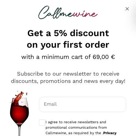
Skip to content
Describe what you are looking for
Get a 5% discount
on your first order
Ottimo
with a minimum cart of 69,00 €
4,5
/5
2.567
Subscribe to our newsletter to receive
recensioni
discounts, promotions and news every day!
Le nostre recensioni a 4 e 5 stelle.
Clicca qui per leggerle tutte >
Email
Precedente
Successivo
Optional consents to receive communicat
I agree to receive newsletters and
Oggi
promotional communications from
Ottimo servizio!
Callmewine, as required by the .
Privacy