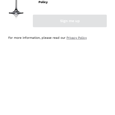
velocissima
Policy
Acquirente verificato
Sign me up
Ieri
Perfetti e attenti al cliente
For more information, please read our
Privacy Policy
Acquirente verificato
2 Giorni Fa
Semplice nell'uso, puntuali e veloci.
Acquirente verificato
2 Giorni Fa
Ottima come sempre!