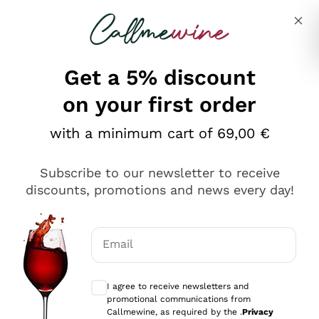
Skip to content
Describe what you are looking for
Get a 5% discount
on your first order
Ottimo
with a minimum cart of 69,00 €
4,5
/5
2.552
Subscribe to our newsletter to receive
recensioni
discounts, promotions and news every day!
Le nostre recensioni a 4 e 5 stelle.
Clicca qui per leggerle tutte >
Email
Precedente
Successivo
Optional consents to receive communicat
I agree to receive newsletters and
Oggi
promotional communications from
Ottima facilità di acquisto sul sito e consegna
Callmewine, as required by the .
Privacy