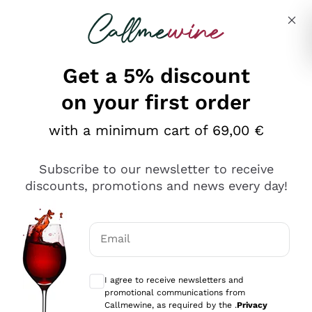
Skip to content
Describe what you are looking for
Get a 5% discount
on your first order
Ottimo
with a minimum cart of 69,00 €
4,5
/5
2.559
Subscribe to our newsletter to receive
recensioni
discounts, promotions and news every day!
Le nostre recensioni a 4 e 5 stelle.
Clicca qui per leggerle tutte >
Email
Precedente
Successivo
Optional consents to receive communicat
I agree to receive newsletters and
Oggi
promotional communications from
Il catalogo offre moltissime possibilità di scelta tra tanti
Callmewine, as required by the .
Privacy