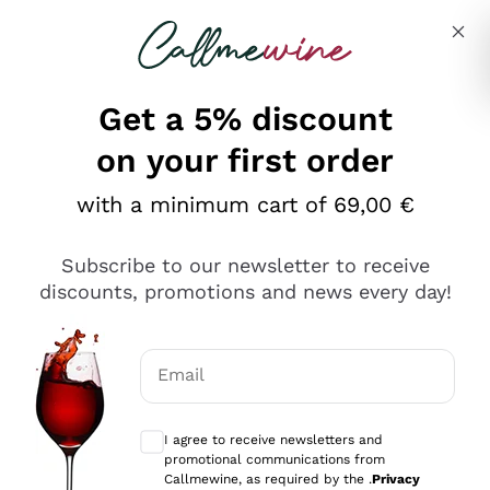
Skip to content
Describe what you are looking for
Get a 5% discount
on your first order
Ottimo
with a minimum cart of 69,00 €
4,5
/5
2.559
Subscribe to our newsletter to receive
recensioni
discounts, promotions and news every day!
Le nostre recensioni a 4 e 5 stelle.
Clicca qui per leggerle tutte >
Email
Precedente
Successivo
Optional consents to receive communicat
I agree to receive newsletters and
Oggi
promotional communications from
Il catalogo offre moltissime possibilità di scelta tra tanti
Callmewine, as required by the .
Privacy