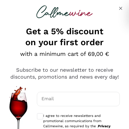
Skip to content
Describe what you are looking for
Get a 5% discount
on your first order
Ottimo
with a minimum cart of 69,00 €
4,5
/5
2.551
Subscribe to our newsletter to receive
recensioni
discounts, promotions and news every day!
Le nostre recensioni a 4 e 5 stelle.
Clicca qui per leggerle tutte >
Email
Precedente
Successivo
Optional consents to receive communicat
I agree to receive newsletters and
Oggi
promotional communications from
Perfetti e attenti al cliente
Callmewine, as required by the .
Privacy