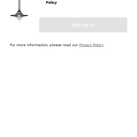
Policy
Acquirente verificato
Sign me up
Ieri
Semplice nell'uso, puntuali e veloci.
For more information, please read our
Privacy Policy
Acquirente verificato
Ieri
Ottima come sempre!
Acquirente verificato
2 Giorni Fa
Buona esperienza
Acquirente verificato