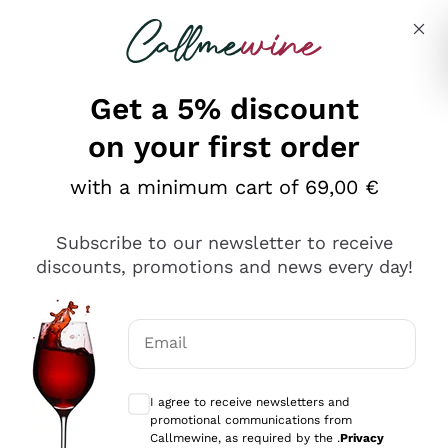
Skip to content
Describe what you are looking for
Get a 5% discount
on your first order
Ottimo
with a minimum cart of 69,00 €
4,5
/5
2.566
Subscribe to our newsletter to receive
recensioni
discounts, promotions and news every day!
Le nostre recensioni a 4 e 5 stelle.
Clicca qui per leggerle tutte >
Email
Precedente
Successivo
Optional consents to receive communicat
I agree to receive newsletters and
Ieri
promotional communications from
Ordine tutto ok, niente da dire a riguardo. Il sito in se
Callmewine, as required by the .
Privacy