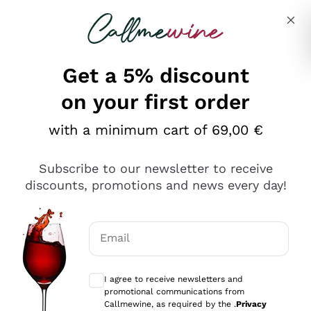
Skip to content
Describe what you are looking for
Get a 5% discount
on your first order
Ottimo
with a minimum cart of 69,00 €
4,5
/5
2.551
Subscribe to our newsletter to receive
recensioni
discounts, promotions and news every day!
Le nostre recensioni a 4 e 5 stelle.
Clicca qui per leggerle tutte >
Email
Precedente
Successivo
Optional consents to receive communicat
I agree to receive newsletters and
Oggi
promotional communications from
Perfetti e attenti al cliente
Callmewine, as required by the .
Privacy