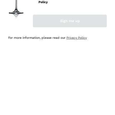
Policy
Acquirente verificato
Sign me up
Ieri
Semplice nell'uso, puntuali e veloci.
For more information, please read our
Privacy Policy
Acquirente verificato
Ieri
Ottima come sempre!
Acquirente verificato
2 Giorni Fa
Buona esperienza
Acquirente verificato