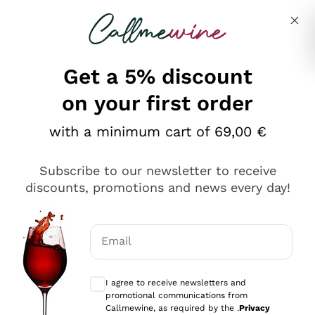
Skip to content
Describe what you are looking for
Get a 5% discount
on your first order
Ottimo
with a minimum cart of 69,00 €
4,5
/5
2.566
Subscribe to our newsletter to receive
recensioni
discounts, promotions and news every day!
Le nostre recensioni a 4 e 5 stelle.
Clicca qui per leggerle tutte >
Email
Precedente
Successivo
Optional consents to receive communicat
I agree to receive newsletters and
Ieri
promotional communications from
Ordine tutto ok, niente da dire a riguardo. Il sito in se
Callmewine, as required by the .
Privacy