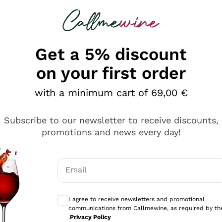
 looking for
Champagne
Sparkling Wines
Al
Get a 5% discount
on your first order
with a minimum cart of 69,00 €
Subscribe to our newsletter to receive discounts,
promotions and news every day!
Email
Optional consents to receive communicati
I agree to receive newsletters and promotional
communications from Callmewine, as required by th
tanti prodotti diversi e con un ampio range di prezzo. Le 
.
Privacy Policy