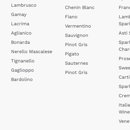
Lambrusco
Chenin Blanc
Fran
Gamay
Fiano
Lam
Lacrima
Spar
Vermentino
Aglianico
Asti
Sauvignon
Bonarda
Spar
Pinot Gris
Char
Nerello Mascalese
Pigato
Pros
Tignanello
Sauternes
Swee
Gaglioppo
Pinot Gris
Cart
Bardolino
Spar
Cre
Itali
Wine
Vene