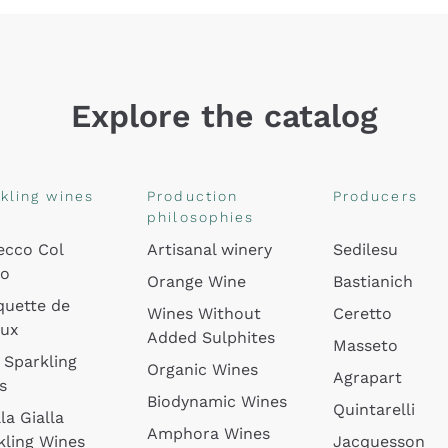
Explore the catalog
kling wines
Production
Producers
philosophies
ecco Col
Artisanal winery
Sedilesu
do
Orange Wine
Bastianich
quette de
Wines Without
Ceretto
oux
Added Sulphites
Masseto
 Sparkling
Organic Wines
Agrapart
s
Biodynamic Wines
Quintarelli
la Gialla
Amphora Wines
kling Wines
Jacquesson