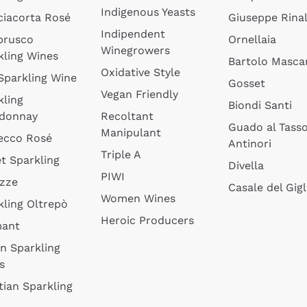
Indigenous Yeasts
ciacorta Rosé
Giuseppe Rinal
Indipendent
brusco
Ornellaia
Winegrowers
kling Wines
Bartolo Mascar
Oxidative Style
 Sparkling Wine
Gosset
Vegan Friendly
kling
Biondi Santi
donnay
Recoltant
Guado al Tass
Manipulant
ecco Rosé
Antinori
Triple A
t Sparkling
Divella
PIWI
izze
Casale del Gigl
Women Wines
kling Oltrepò
Heroic Producers
mant
an Sparkling
s
tian Sparkling