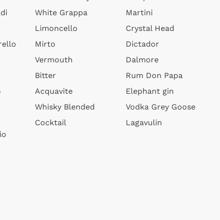
di
White Grappa
Martini
Limoncello
Crystal Head
ello
Mirto
Dictador
Vermouth
Dalmore
Bitter
Rum Don Papa
o
Acquavite
Elephant gin
Whisky Blended
Vodka Grey Goose
Cocktail
Lagavulin
io