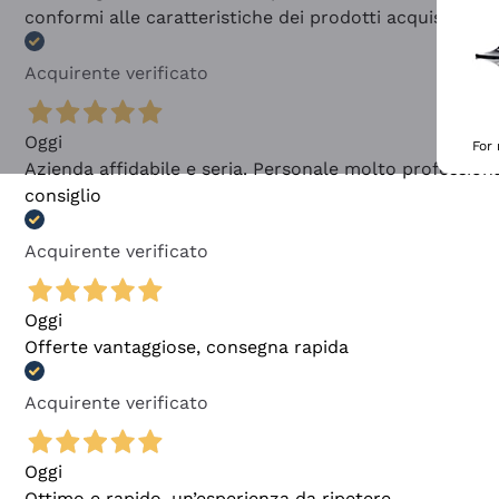
conformi alle caratteristiche dei prodotti acquistati
Acquirente verificato
Oggi
For
Azienda affidabile e seria. Personale molto profession
consiglio
Acquirente verificato
Oggi
Offerte vantaggiose, consegna rapida
Acquirente verificato
Oggi
Ottimo e rapido, un’esperienza da ripetere