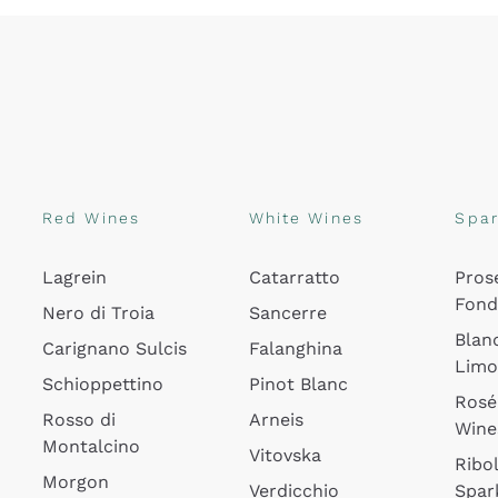
Red Wines
White Wines
Spar
Lagrein
Catarratto
Pros
Fon
Nero di Troia
Sancerre
Blan
Carignano Sulcis
Falanghina
Lim
Schioppettino
Pinot Blanc
Rosé
Rosso di
Arneis
Wine
Montalcino
Vitovska
Ribol
Morgon
Verdicchio
Spar