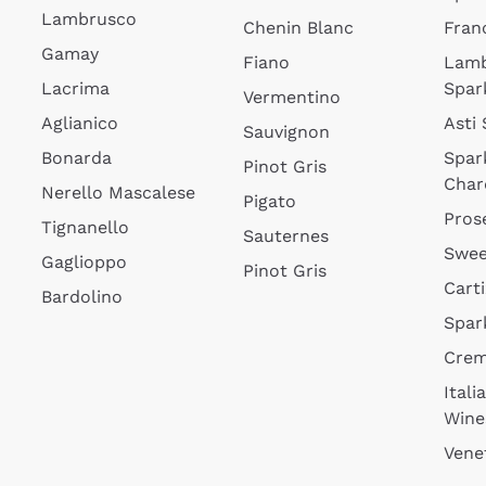
Lambrusco
Chenin Blanc
Fran
Gamay
Fiano
Lam
Lacrima
Spar
Vermentino
Aglianico
Asti
Sauvignon
Bonarda
Spar
Pinot Gris
Char
Nerello Mascalese
Pigato
Pros
Tignanello
Sauternes
Swee
Gaglioppo
Pinot Gris
Cart
Bardolino
Spar
Cre
Itali
Wine
Vene