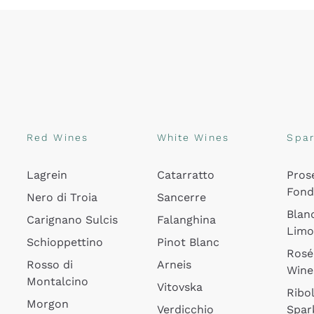
Red Wines
White Wines
Spar
Lagrein
Catarratto
Pros
Fon
Nero di Troia
Sancerre
Blan
Carignano Sulcis
Falanghina
Lim
Schioppettino
Pinot Blanc
Rosé
Rosso di
Arneis
Wine
Montalcino
Vitovska
Ribol
Morgon
Verdicchio
Spar