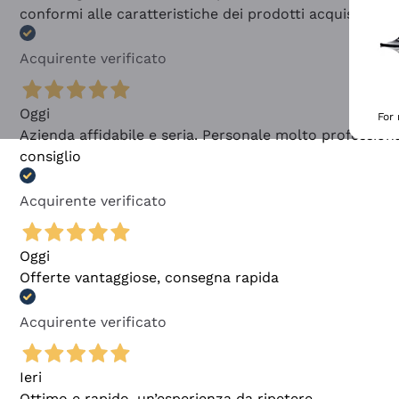
conformi alle caratteristiche dei prodotti acquistati
Acquirente verificato
Oggi
For
Azienda affidabile e seria. Personale molto profession
consiglio
Acquirente verificato
Oggi
Offerte vantaggiose, consegna rapida
Acquirente verificato
Ieri
Ottimo e rapido, un’esperienza da ripetere