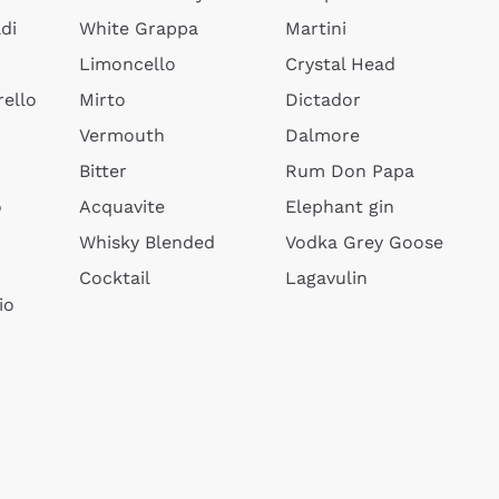
di
White Grappa
Martini
Limoncello
Crystal Head
ello
Mirto
Dictador
Vermouth
Dalmore
Bitter
Rum Don Papa
o
Acquavite
Elephant gin
Whisky Blended
Vodka Grey Goose
Cocktail
Lagavulin
io