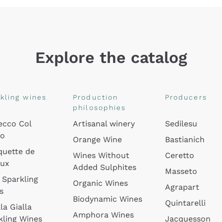
Explore the catalog
kling wines
Production
Producers
philosophies
ecco Col
Artisanal winery
Sedilesu
do
Orange Wine
Bastianich
quette de
Wines Without
Ceretto
oux
Added Sulphites
Masseto
 Sparkling
Organic Wines
Agrapart
s
Biodynamic Wines
Quintarelli
la Gialla
Amphora Wines
kling Wines
Jacquesson