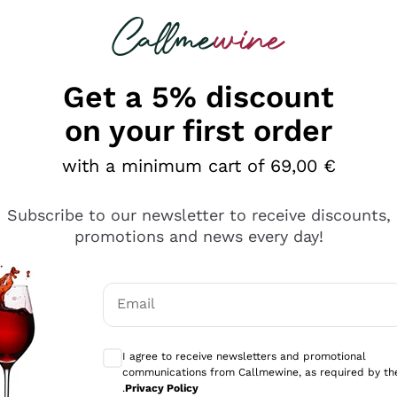
 looking for
Champagne
Sparkling Wines
Al
Get a 5% discount
on your first order
with a minimum cart of 69,00 €
Subscribe to our newsletter to receive discounts,
promotions and news every day!
Email
Optional consents to receive communicati
I agree to receive newsletters and promotional
communications from Callmewine, as required by th
tanti prodotti diversi e con un ampio range di prezzo. Le 
.
Privacy Policy