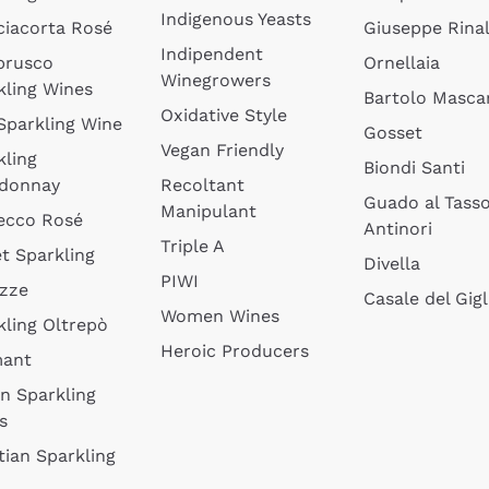
Indigenous Yeasts
ciacorta Rosé
Giuseppe Rinal
Indipendent
brusco
Ornellaia
Winegrowers
kling Wines
Bartolo Mascar
Oxidative Style
 Sparkling Wine
Gosset
Vegan Friendly
kling
Biondi Santi
donnay
Recoltant
Guado al Tass
Manipulant
ecco Rosé
Antinori
Triple A
t Sparkling
Divella
PIWI
izze
Casale del Gigl
Women Wines
kling Oltrepò
Heroic Producers
mant
an Sparkling
s
tian Sparkling