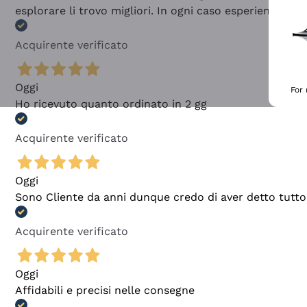
esplorare li trovo migliori. In ogni caso esperienza buo
Acquirente verificato
Oggi
For
Ho ricevuto quanto ordinato in 2 gg
Acquirente verificato
Oggi
Sono Cliente da anni dunque credo di aver detto tutto
Acquirente verificato
Oggi
Affidabili e precisi nelle consegne