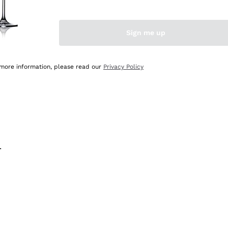
na e lo consiglio! 👍
Sign me up
 more information, please read our
Privacy Policy
.