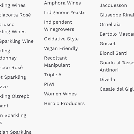
Amphora Wines
kling Wines
Jacquesson
Indigenous Yeasts
ciacorta Rosé
Giuseppe Rinal
Indipendent
brusco
Ornellaia
Winegrowers
kling Wines
Bartolo Mascar
Oxidative Style
 Sparkling Wine
Gosset
Vegan Friendly
kling
Biondi Santi
donnay
Recoltant
Guado al Tass
Manipulant
ecco Rosé
Antinori
Triple A
t Sparkling
Divella
PIWI
izze
Casale del Gigl
Women Wines
kling Oltrepò
Heroic Producers
mant
an Sparkling
s
tian Sparkling