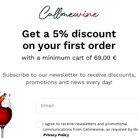
 looking for
Champagne
Sparkling Wines
Al
Get a 5% discount
on your first order
with a minimum cart of 69,00 €
Subscribe to our newsletter to receive discounts,
promotions and news every day!
Email
Optional consents to receive communicati
I agree to receive newsletters and promotional
communications from Callmewine, as required by th
se non è male ma secondo me ci sono alternative che hanno p
.
Privacy Policy