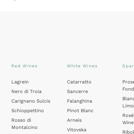
Red Wines
White Wines
Spar
Lagrein
Catarratto
Pros
Fon
Nero di Troia
Sancerre
Blan
Carignano Sulcis
Falanghina
Lim
Schioppettino
Pinot Blanc
Rosé
Rosso di
Arneis
Wine
Montalcino
Vitovska
Ribol