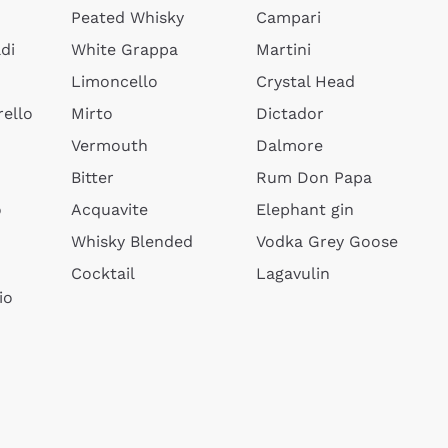
Peated Whisky
Campari
di
White Grappa
Martini
Limoncello
Crystal Head
ello
Mirto
Dictador
Vermouth
Dalmore
Bitter
Rum Don Papa
o
Acquavite
Elephant gin
Whisky Blended
Vodka Grey Goose
Cocktail
Lagavulin
io