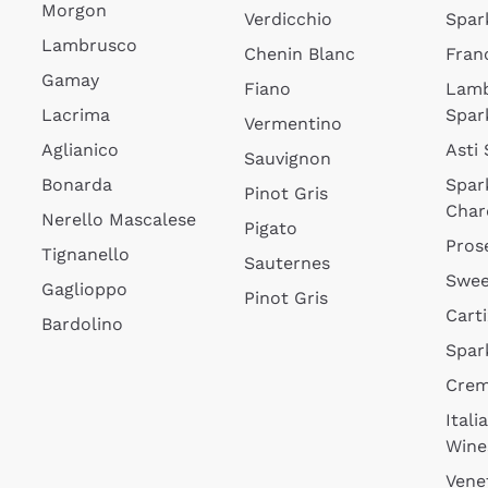
Morgon
Verdicchio
Spar
Lambrusco
Chenin Blanc
Fran
Gamay
Fiano
Lam
Lacrima
Spar
Vermentino
Aglianico
Asti
Sauvignon
Bonarda
Spar
Pinot Gris
Char
Nerello Mascalese
Pigato
Pros
Tignanello
Sauternes
Swee
Gaglioppo
Pinot Gris
Cart
Bardolino
Spar
Cre
Itali
Wine
Vene