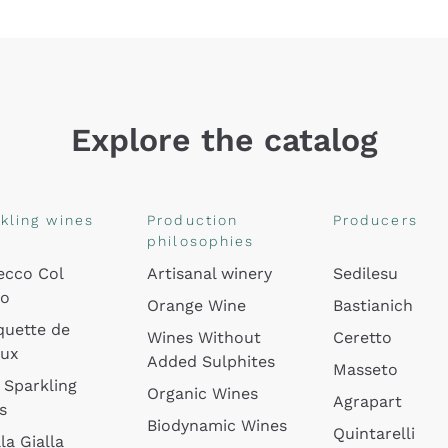
Explore the catalog
kling wines
Production
Producers
philosophies
ecco Col
Artisanal winery
Sedilesu
do
Orange Wine
Bastianich
quette de
Wines Without
Ceretto
oux
Added Sulphites
Masseto
 Sparkling
Organic Wines
Agrapart
s
Biodynamic Wines
Quintarelli
la Gialla