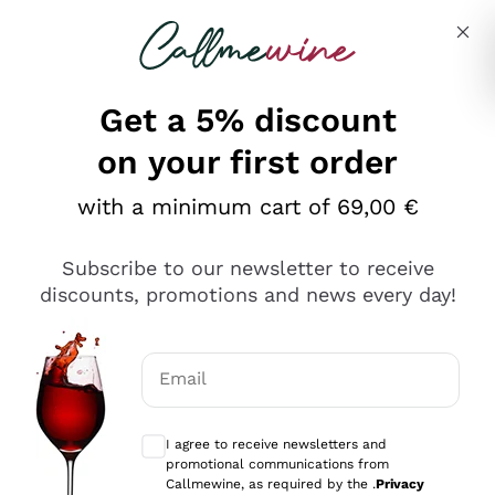
Skip to content
Describe what you are looking for
Get a 5% discount
on your first order
Ottimo
with a minimum cart of 69,00 €
4,5
/5
2.566
Subscribe to our newsletter to receive
recensioni
discounts, promotions and news every day!
Le nostre recensioni a 4 e 5 stelle.
Clicca qui per leggerle tutte >
Email
Precedente
Successivo
Optional consents to receive communicat
I agree to receive newsletters and
Oggi
promotional communications from
Ordine tutto ok, niente da dire a riguardo. Il sito in se
Callmewine, as required by the .
Privacy