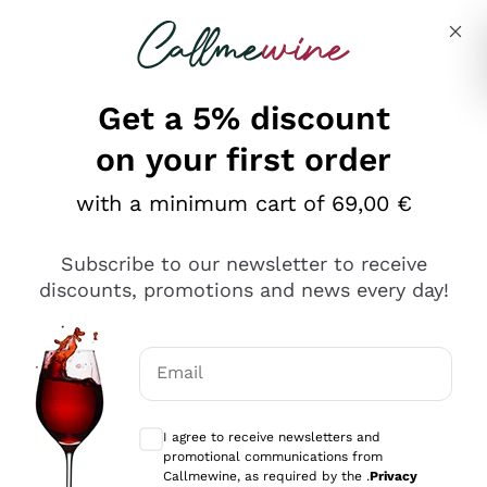
Skip to content
Describe what you are looking for
Get a 5% discount
on your first order
Ottimo
with a minimum cart of 69,00 €
4,5
/5
2.566
Subscribe to our newsletter to receive
recensioni
discounts, promotions and news every day!
Le nostre recensioni a 4 e 5 stelle.
Clicca qui per leggerle tutte >
Email
Precedente
Successivo
Optional consents to receive communicat
I agree to receive newsletters and
Oggi
promotional communications from
Ordine tutto ok, niente da dire a riguardo. Il sito in se
Callmewine, as required by the .
Privacy