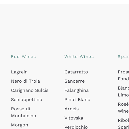
Red Wines
White Wines
Spar
Lagrein
Catarratto
Pros
Fon
Nero di Troia
Sancerre
Blan
Carignano Sulcis
Falanghina
Lim
Schioppettino
Pinot Blanc
Rosé
Rosso di
Arneis
Wine
Montalcino
Vitovska
Ribol
Morgon
Verdicchio
Spar