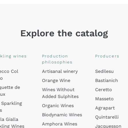
Explore the catalog
kling wines
Production
Producers
philosophies
ecco Col
Artisanal winery
Sedilesu
do
Orange Wine
Bastianich
quette de
Wines Without
Ceretto
oux
Added Sulphites
Masseto
 Sparkling
Organic Wines
Agrapart
s
Biodynamic Wines
Quintarelli
la Gialla
Amphora Wines
kling Wines
Jacquesson