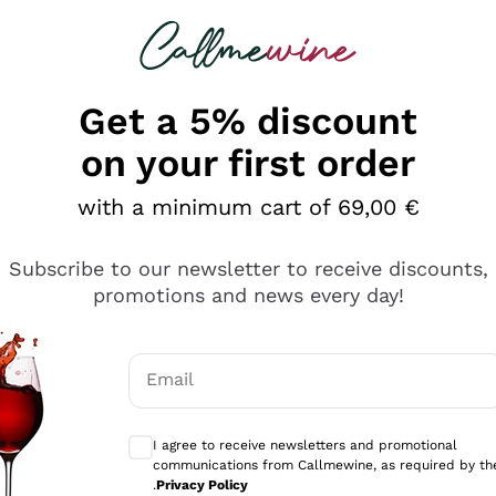
 looking for
Champagne
Sparkling Wines
Al
Get a 5% discount
on your first order
with a minimum cart of 69,00 €
Subscribe to our newsletter to receive discounts,
promotions and news every day!
Email
Optional consents to receive communicati
I agree to receive newsletters and promotional
communications from Callmewine, as required by th
e professionalità
.
Privacy Policy