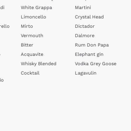
di
White Grappa
Martini
Limoncello
Crystal Head
ello
Mirto
Dictador
Vermouth
Dalmore
Bitter
Rum Don Papa
o
Acquavite
Elephant gin
Whisky Blended
Vodka Grey Goose
Cocktail
Lagavulin
io