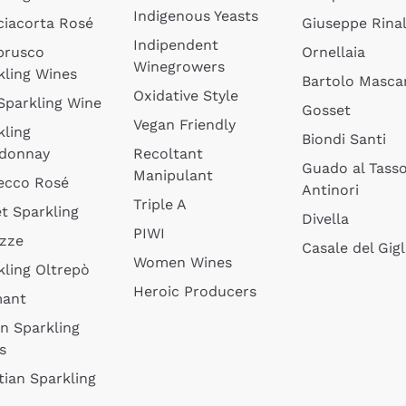
Indigenous Yeasts
ciacorta Rosé
Giuseppe Rinal
Indipendent
brusco
Ornellaia
Winegrowers
kling Wines
Bartolo Mascar
Oxidative Style
 Sparkling Wine
Gosset
Vegan Friendly
kling
Biondi Santi
donnay
Recoltant
Guado al Tass
Manipulant
ecco Rosé
Antinori
Triple A
t Sparkling
Divella
PIWI
izze
Casale del Gigl
Women Wines
kling Oltrepò
Heroic Producers
mant
an Sparkling
s
tian Sparkling