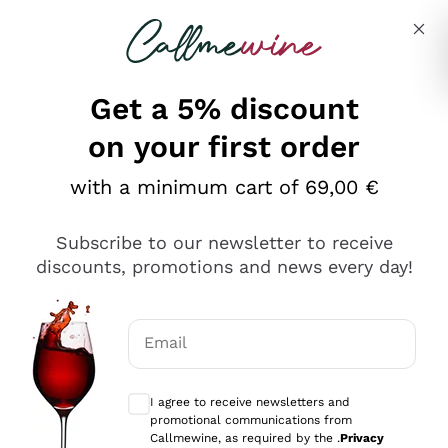
Skip to content
Describe what you are looking for
Get a 5% discount
on your first order
Ottimo
with a minimum cart of 69,00 €
4,5
/5
2.559
Subscribe to our newsletter to receive
recensioni
discounts, promotions and news every day!
Le nostre recensioni a 4 e 5 stelle.
Clicca qui per leggerle tutte >
Email
Precedente
Successivo
Optional consents to receive communicat
I agree to receive newsletters and
Oggi
promotional communications from
Il catalogo offre moltissime possibilità di scelta tra tanti
Callmewine, as required by the .
Privacy