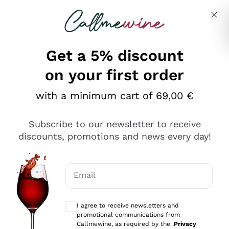
Skip to content
Describe what you are looking for
Get a 5% discount
on your first order
Ottimo
with a minimum cart of 69,00 €
4,5
/5
2.566
Subscribe to our newsletter to receive
recensioni
discounts, promotions and news every day!
Le nostre recensioni a 4 e 5 stelle.
Clicca qui per leggerle tutte >
Email
Precedente
Successivo
Optional consents to receive communicat
I agree to receive newsletters and
Ieri
promotional communications from
Ordine tutto ok, niente da dire a riguardo. Il sito in se
Callmewine, as required by the .
Privacy