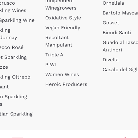
Indipendent
brusco
Ornellaia
Winegrowers
kling Wines
Bartolo Mascar
Oxidative Style
 Sparkling Wine
Gosset
Vegan Friendly
kling
Biondi Santi
donnay
Recoltant
Guado al Tass
Manipulant
ecco Rosé
Antinori
Triple A
t Sparkling
Divella
PIWI
izze
Casale del Gigl
Women Wines
kling Oltrepò
Heroic Producers
mant
an Sparkling
s
tian Sparkling