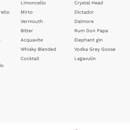
Limoncello
Crystal Head
ello
Mirto
Dictador
Vermouth
Dalmore
Bitter
Rum Don Papa
o
Acquavite
Elephant gin
Whisky Blended
Vodka Grey Goose
Cocktail
Lagavulin
io