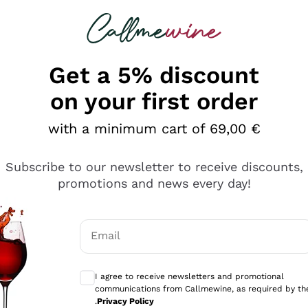
 looking for
Champagne
Sparkling Wines
Al
Get a 5% discount
on your first order
with a minimum cart of 69,00 €
Subscribe to our newsletter to receive discounts,
promotions and news every day!
Email
Optional consents to receive communicati
I agree to receive newsletters and promotional
communications from Callmewine, as required by th
sima
.
Privacy Policy