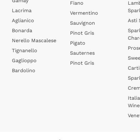
Gamay
Fiano
Lam
Lacrima
Spar
Vermentino
Aglianico
Asti
Sauvignon
Bonarda
Spar
Pinot Gris
Char
Nerello Mascalese
Pigato
Pros
Tignanello
Sauternes
Swee
Gaglioppo
Pinot Gris
Cart
Bardolino
Spar
Cre
Itali
Wine
Vene