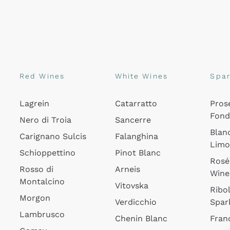
Red Wines
White Wines
Spar
Lagrein
Catarratto
Pros
Fon
Nero di Troia
Sancerre
Blan
Carignano Sulcis
Falanghina
Lim
Schioppettino
Pinot Blanc
Rosé
Rosso di
Arneis
Wine
Montalcino
Vitovska
Ribol
Morgon
Verdicchio
Spar
Lambrusco
Chenin Blanc
Fran