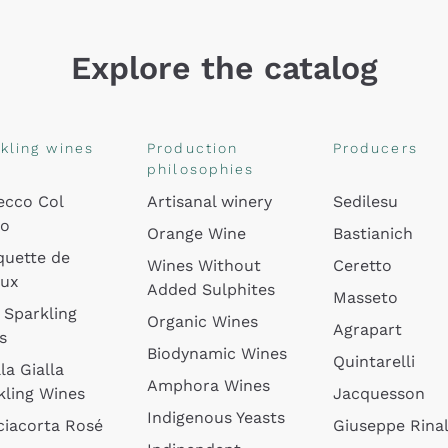
Explore the catalog
kling wines
Production
Producers
philosophies
ecco Col
Artisanal winery
Sedilesu
do
Orange Wine
Bastianich
quette de
Wines Without
Ceretto
oux
Added Sulphites
Masseto
 Sparkling
Organic Wines
Agrapart
s
Biodynamic Wines
Quintarelli
la Gialla
Amphora Wines
kling Wines
Jacquesson
Indigenous Yeasts
ciacorta Rosé
Giuseppe Rinal