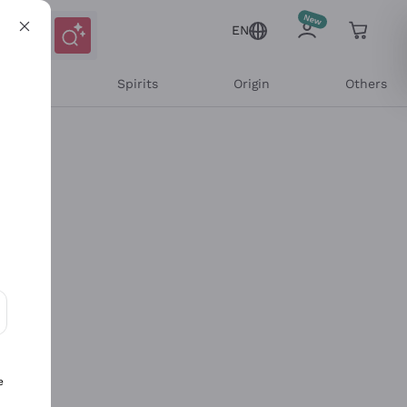
EN
l Wines
Spirits
Origin
Others
ons and personalized offers
e