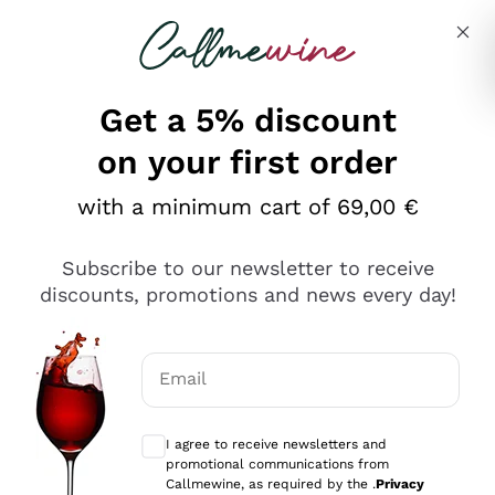
Skip to content
Describe what you are looking for
Get a 5% discount
on your first order
Ottimo
with a minimum cart of 69,00 €
4,5
/5
2.559
Subscribe to our newsletter to receive
recensioni
discounts, promotions and news every day!
Le nostre recensioni a 4 e 5 stelle.
Clicca qui per leggerle tutte >
Email
Precedente
Successivo
Optional consents to receive communicat
I agree to receive newsletters and
Oggi
promotional communications from
Il catalogo offre moltissime possibilità di scelta tra tanti
Callmewine, as required by the .
Privacy