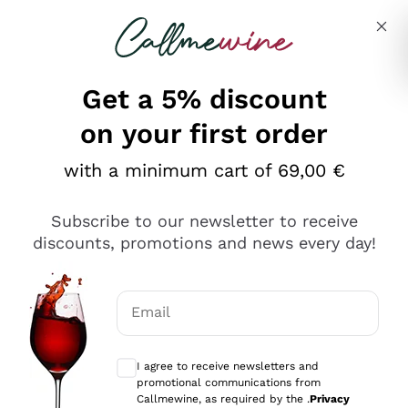
Skip to content
Describe what you are looking for
Get a 5% discount
on your first order
Ottimo
with a minimum cart of 69,00 €
4,5
/5
2.559
Subscribe to our newsletter to receive
recensioni
discounts, promotions and news every day!
Le nostre recensioni a 4 e 5 stelle.
Clicca qui per leggerle tutte >
Email
Precedente
Successivo
Optional consents to receive communicat
I agree to receive newsletters and
Oggi
promotional communications from
Il catalogo offre moltissime possibilità di scelta tra tanti
Callmewine, as required by the .
Privacy