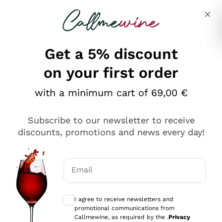
Skip to content
Describe what you are looking for
Get a 5% discount
on your first order
Ottimo
with a minimum cart of 69,00 €
4,5
/5
2.552
Subscribe to our newsletter to receive
recensioni
discounts, promotions and news every day!
Le nostre recensioni a 4 e 5 stelle.
Clicca qui per leggerle tutte >
Email
Precedente
Successivo
Optional consents to receive communicat
I agree to receive newsletters and
Oggi
promotional communications from
Ottima facilità di acquisto sul sito e consegna
Callmewine, as required by the .
Privacy