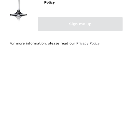
velocissima
Policy
Acquirente verificato
Sign me up
Ieri
Perfetti e attenti al cliente
For more information, please read our
Privacy Policy
Acquirente verificato
Ieri
Semplice nell'uso, puntuali e veloci.
Acquirente verificato
Ieri
Ottima come sempre!