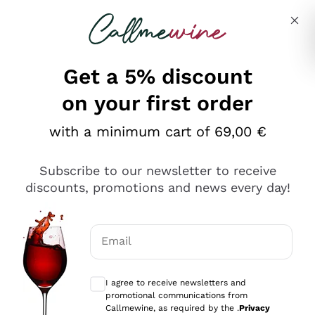
Skip to content
Describe what you are looking for
Get a 5% discount
on your first order
Ottimo
with a minimum cart of 69,00 €
4,5
/5
2.566
Subscribe to our newsletter to receive
recensioni
discounts, promotions and news every day!
Le nostre recensioni a 4 e 5 stelle.
Clicca qui per leggerle tutte >
Email
Precedente
Successivo
Optional consents to receive communicat
I agree to receive newsletters and
2 Giorni Fa
promotional communications from
Ordine tutto ok, niente da dire a riguardo. Il sito in se
Callmewine, as required by the .
Privacy