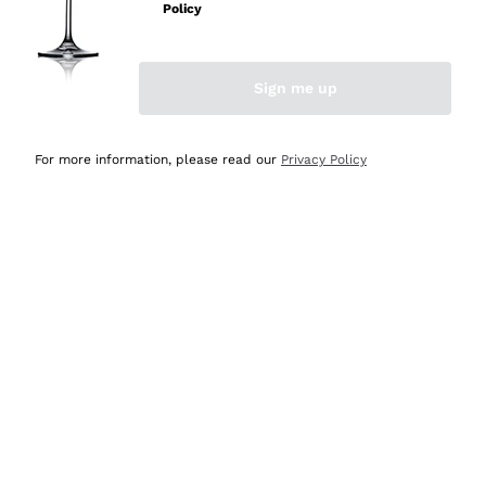
velocissima
Policy
Acquirente verificato
Sign me up
Ieri
Perfetti e attenti al cliente
For more information, please read our
Privacy Policy
Acquirente verificato
2 Giorni Fa
Semplice nell'uso, puntuali e veloci.
Acquirente verificato
2 Giorni Fa
Ottima come sempre!