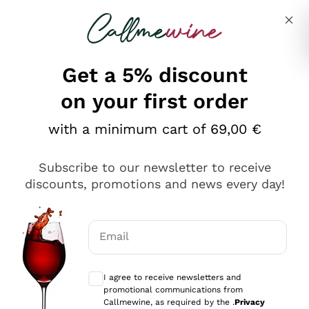
Skip to content
Describe what you are looking for
Get a 5% discount
on your first order
Ottimo
with a minimum cart of 69,00 €
4,5
/5
2.552
Subscribe to our newsletter to receive
recensioni
discounts, promotions and news every day!
Le nostre recensioni a 4 e 5 stelle.
Clicca qui per leggerle tutte >
Email
Precedente
Successivo
Optional consents to receive communicat
I agree to receive newsletters and
Oggi
promotional communications from
Ottima facilità di acquisto sul sito e consegna
Callmewine, as required by the .
Privacy