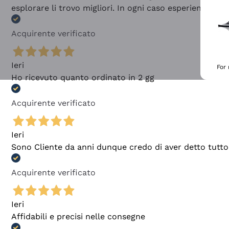
esplorare li trovo migliori. In ogni caso esperienza buo
Acquirente verificato
Ieri
For
Ho ricevuto quanto ordinato in 2 gg
Acquirente verificato
Ieri
Sono Cliente da anni dunque credo di aver detto tutto
Acquirente verificato
Ieri
Affidabili e precisi nelle consegne