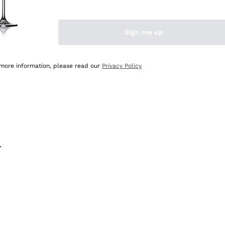
na e lo consiglio! 👍
Sign me up
 more information, please read our
Privacy Policy
.