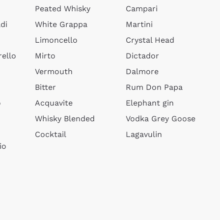
Peated Whisky
Campari
di
White Grappa
Martini
Limoncello
Crystal Head
ello
Mirto
Dictador
Vermouth
Dalmore
Bitter
Rum Don Papa
o
Acquavite
Elephant gin
Whisky Blended
Vodka Grey Goose
Cocktail
Lagavulin
io