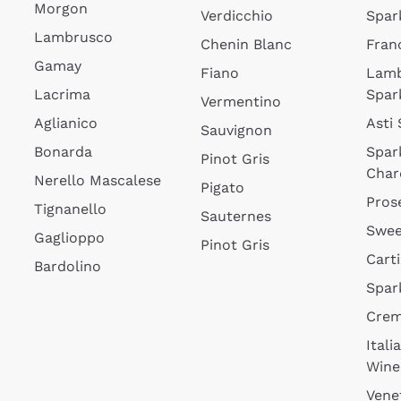
Morgon
Verdicchio
Spar
Lambrusco
Chenin Blanc
Fran
Gamay
Fiano
Lam
Lacrima
Spar
Vermentino
Aglianico
Asti
Sauvignon
Bonarda
Spar
Pinot Gris
Char
Nerello Mascalese
Pigato
Pros
Tignanello
Sauternes
Swee
Gaglioppo
Pinot Gris
Cart
Bardolino
Spar
Cre
Itali
Wine
Vene