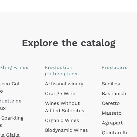
Explore the catalog
kling wines
Production
Producers
philosophies
ecco Col
Artisanal winery
Sedilesu
do
Orange Wine
Bastianich
quette de
Wines Without
Ceretto
oux
Added Sulphites
Masseto
 Sparkling
Organic Wines
Agrapart
s
Biodynamic Wines
Quintarelli
la Gialla