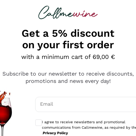
 looking for
Champagne
Sparkling Wines
Al
Get a 5% discount
on your first order
with a minimum cart of 69,00 €
Subscribe to our newsletter to receive discounts,
promotions and news every day!
Email
Optional consents to receive communicati
I agree to receive newsletters and promotional
communications from Callmewine, as required by th
se non è male ma secondo me ci sono alternative che hanno p
.
Privacy Policy