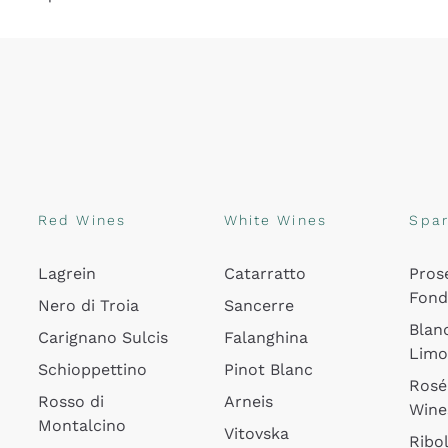
Red Wines
White Wines
Spar
Lagrein
Catarratto
Pros
Fon
Nero di Troia
Sancerre
Blan
Carignano Sulcis
Falanghina
Lim
Schioppettino
Pinot Blanc
Rosé
Rosso di
Arneis
Wine
Montalcino
Vitovska
Ribol