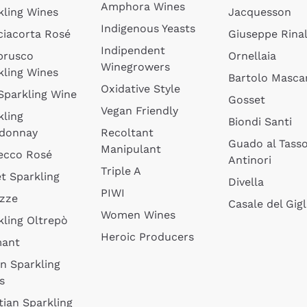
Amphora Wines
kling Wines
Jacquesson
Indigenous Yeasts
ciacorta Rosé
Giuseppe Rinal
Indipendent
brusco
Ornellaia
Winegrowers
kling Wines
Bartolo Mascar
Oxidative Style
 Sparkling Wine
Gosset
Vegan Friendly
kling
Biondi Santi
donnay
Recoltant
Guado al Tass
Manipulant
ecco Rosé
Antinori
Triple A
t Sparkling
Divella
PIWI
izze
Casale del Gigl
Women Wines
kling Oltrepò
Heroic Producers
mant
an Sparkling
s
tian Sparkling