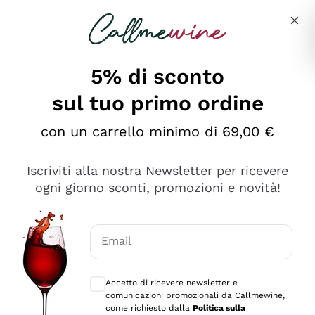
Salta al contenuto principale
Descrivi cosa stai cercando
5% di sconto
sul tuo primo ordine
Ottimo
con un carrello minimo di 69,00 €
4,5
/5
2.559
Iscriviti alla nostra Newsletter per ricevere
recensioni
ogni giorno sconti, promozioni e novità!
Le nostre recensioni a 4 e 5 stelle.
Clicca qui per leggerle tutte >
Email
Precedente
Successivo
Consensi opzionali per ricevere comunica
Accetto di ricevere newsletter e
Oggi
comunicazioni promozionali da Callmewine,
Il catalogo offre moltissime possibilità di scelta tra tanti
come richiesto dalla
Politica sulla