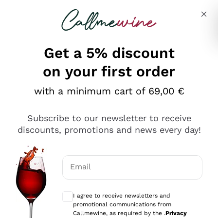
Skip to content
Describe what you are looking for
Get a 5% discount
on your first order
Ottimo
with a minimum cart of 69,00 €
4,5
/5
2.559
Subscribe to our newsletter to receive
recensioni
discounts, promotions and news every day!
Le nostre recensioni a 4 e 5 stelle.
Clicca qui per leggerle tutte >
Email
Precedente
Successivo
Optional consents to receive communicat
I agree to receive newsletters and
Oggi
promotional communications from
Il catalogo offre moltissime possibilità di scelta tra tanti
Callmewine, as required by the .
Privacy