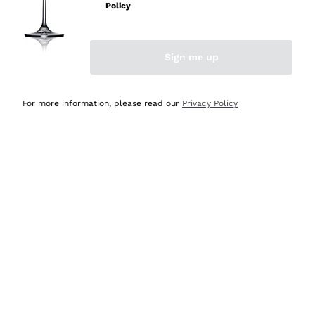
professionalità
Policy
Acquirente verificato
Sign me up
Oggi
Seri affidabili
For more information, please read our
Privacy Policy
Acquirente verificato
Ieri
Il catalogo offre moltissime possibilità di scelta tra tanti
prodotti diversi e con un ampio range di prezzo. Le
indicazioni dei consulenti sono estremamente chiare e
conformi alle caratteristiche dei prodotti acquistati
Acquirente verificato