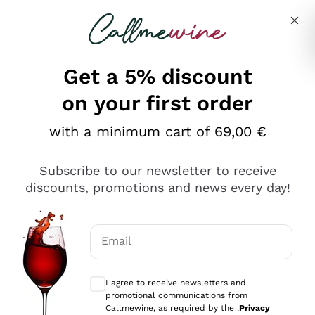
Skip to content
Describe what you are looking for
Get a 5% discount
on your first order
Ottimo
with a minimum cart of 69,00 €
4,5
/5
2.561
Subscribe to our newsletter to receive
recensioni
discounts, promotions and news every day!
Le nostre recensioni a 4 e 5 stelle.
Clicca qui per leggerle tutte >
Email
Precedente
Successivo
Optional consents to receive communicat
I agree to receive newsletters and
Oggi
promotional communications from
Acquisto semplice nelle modalità, gestito con rapidità e
Callmewine, as required by the .
Privacy