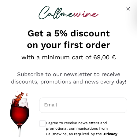
Skip to content
Describe what you are looking for
Get a 5% discount
on your first order
Ottimo
with a minimum cart of 69,00 €
4,5
/5
2.559
Subscribe to our newsletter to receive
recensioni
discounts, promotions and news every day!
Le nostre recensioni a 4 e 5 stelle.
Clicca qui per leggerle tutte >
Email
Precedente
Successivo
Optional consents to receive communicat
I agree to receive newsletters and
Oggi
promotional communications from
Il catalogo offre moltissime possibilità di scelta tra tanti
Callmewine, as required by the .
Privacy