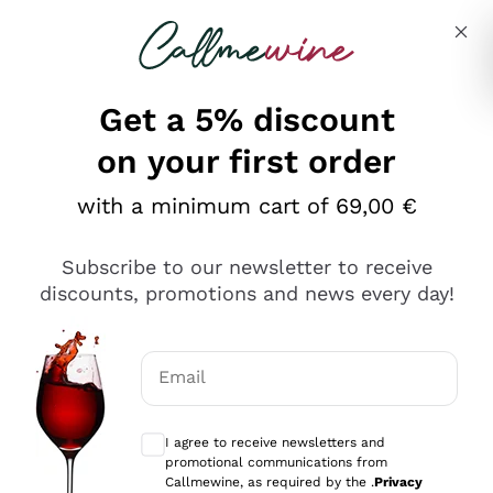
Skip to content
Describe what you are looking for
Get a 5% discount
on your first order
Ottimo
with a minimum cart of 69,00 €
4,5
/5
2.559
Subscribe to our newsletter to receive
recensioni
discounts, promotions and news every day!
Le nostre recensioni a 4 e 5 stelle.
Clicca qui per leggerle tutte >
Email
Precedente
Successivo
Optional consents to receive communicat
I agree to receive newsletters and
Oggi
promotional communications from
Il catalogo offre moltissime possibilità di scelta tra tanti
Callmewine, as required by the .
Privacy