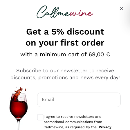
Skip to content
Describe what you are looking for
Get a 5% discount
on your first order
Ottimo
with a minimum cart of 69,00 €
4,5
/5
2.561
Subscribe to our newsletter to receive
recensioni
discounts, promotions and news every day!
Le nostre recensioni a 4 e 5 stelle.
Clicca qui per leggerle tutte >
Email
Precedente
Successivo
Optional consents to receive communicat
I agree to receive newsletters and
Oggi
promotional communications from
Acquisto semplice nelle modalità, gestito con rapidità e
Callmewine, as required by the .
Privacy