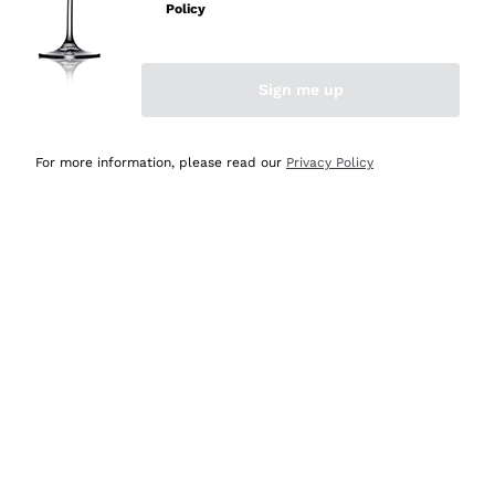
professionalità
Policy
Acquirente verificato
Sign me up
Oggi
Seri affidabili
For more information, please read our
Privacy Policy
Acquirente verificato
Ieri
Il catalogo offre moltissime possibilità di scelta tra tanti
prodotti diversi e con un ampio range di prezzo. Le
indicazioni dei consulenti sono estremamente chiare e
conformi alle caratteristiche dei prodotti acquistati
Acquirente verificato