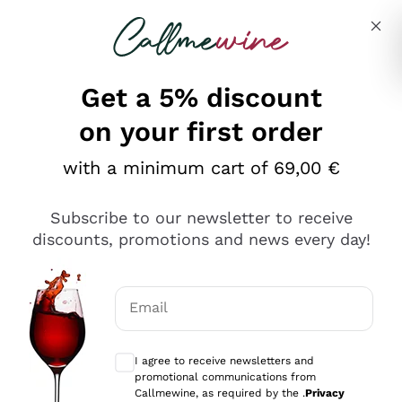
Skip to content
Describe what you are looking for
Get a 5% discount
on your first order
Ottimo
with a minimum cart of 69,00 €
4,5
/5
2.566
Subscribe to our newsletter to receive
recensioni
discounts, promotions and news every day!
Le nostre recensioni a 4 e 5 stelle.
Clicca qui per leggerle tutte >
Email
Precedente
Successivo
Optional consents to receive communicat
I agree to receive newsletters and
Oggi
promotional communications from
Ordine tutto ok, niente da dire a riguardo. Il sito in se
Callmewine, as required by the .
Privacy