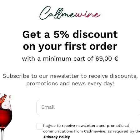
 looking for
Champagne
Sparkling Wines
Al
Get a 5% discount
on your first order
with a minimum cart of 69,00 €
Subscribe to our newsletter to receive discounts,
promotions and news every day!
Email
Optional consents to receive communicati
I agree to receive newsletters and promotional
communications from Callmewine, as required by th
se non è male ma secondo me ci sono alternative che hanno p
.
Privacy Policy