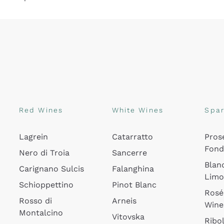
Red Wines
White Wines
Spar
Lagrein
Catarratto
Pros
Fon
Nero di Troia
Sancerre
Blan
Carignano Sulcis
Falanghina
Lim
Schioppettino
Pinot Blanc
Rosé
Rosso di
Arneis
Wine
Montalcino
Vitovska
Ribol