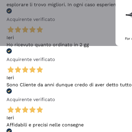
esplorare li trovo migliori. In ogni caso esperienza buo
Acquirente verificato
Ieri
For
Ho ricevuto quanto ordinato in 2 gg
Acquirente verificato
Ieri
Sono Cliente da anni dunque credo di aver detto tutto
Acquirente verificato
Ieri
Affidabili e precisi nelle consegne