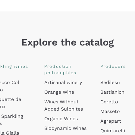
Explore the catalog
kling wines
Production
Producers
philosophies
ecco Col
Artisanal winery
Sedilesu
do
Orange Wine
Bastianich
quette de
Wines Without
Ceretto
oux
Added Sulphites
Masseto
 Sparkling
Organic Wines
Agrapart
s
Biodynamic Wines
Quintarelli
la Gialla