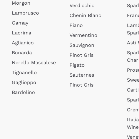
Morgon
Verdicchio
Spar
Lambrusco
Chenin Blanc
Fran
Gamay
Fiano
Lam
Lacrima
Spar
Vermentino
Aglianico
Asti
Sauvignon
Bonarda
Spar
Pinot Gris
Char
Nerello Mascalese
Pigato
Pros
Tignanello
Sauternes
Swee
Gaglioppo
Pinot Gris
Cart
Bardolino
Spar
Cre
Itali
Wine
Vene