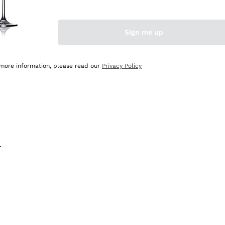
na e lo consiglio! 👍
Sign me up
 more information, please read our
Privacy Policy
.