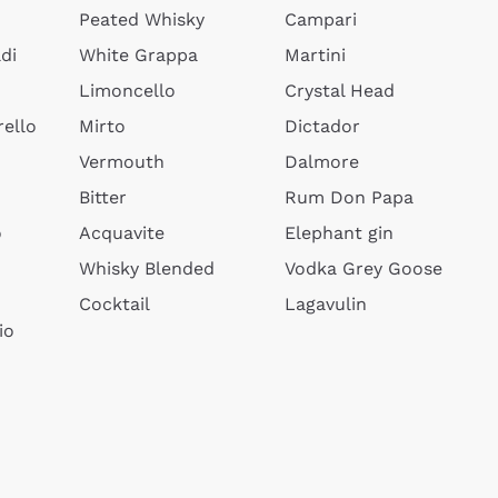
Peated Whisky
Campari
di
White Grappa
Martini
Limoncello
Crystal Head
ello
Mirto
Dictador
Vermouth
Dalmore
Bitter
Rum Don Papa
o
Acquavite
Elephant gin
Whisky Blended
Vodka Grey Goose
Cocktail
Lagavulin
io