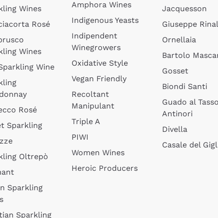
Amphora Wines
kling Wines
Jacquesson
Indigenous Yeasts
ciacorta Rosé
Giuseppe Rinal
Indipendent
brusco
Ornellaia
Winegrowers
kling Wines
Bartolo Mascar
Oxidative Style
 Sparkling Wine
Gosset
Vegan Friendly
kling
Biondi Santi
donnay
Recoltant
Guado al Tass
Manipulant
ecco Rosé
Antinori
Triple A
t Sparkling
Divella
PIWI
izze
Casale del Gigl
Women Wines
kling Oltrepò
Heroic Producers
mant
an Sparkling
s
tian Sparkling