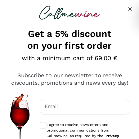
Skip to content
Describe what you are looking for
Get a 5% discount
on your first order
Ottimo
with a minimum cart of 69,00 €
4,5
/5
2.566
Subscribe to our newsletter to receive
recensioni
discounts, promotions and news every day!
Le nostre recensioni a 4 e 5 stelle.
Clicca qui per leggerle tutte >
Email
Precedente
Successivo
Optional consents to receive communicat
I agree to receive newsletters and
Oggi
promotional communications from
Ordine tutto ok, niente da dire a riguardo. Il sito in se
Callmewine, as required by the .
Privacy