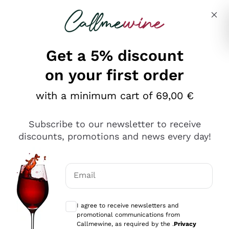
Skip to content
Describe what you are looking for
Get a 5% discount
on your first order
Ottimo
with a minimum cart of 69,00 €
4,5
/5
2.566
Subscribe to our newsletter to receive
recensioni
discounts, promotions and news every day!
Le nostre recensioni a 4 e 5 stelle.
Clicca qui per leggerle tutte >
Email
Precedente
Successivo
Optional consents to receive communicat
I agree to receive newsletters and
Ieri
promotional communications from
Ordine tutto ok, niente da dire a riguardo. Il sito in se
Callmewine, as required by the .
Privacy