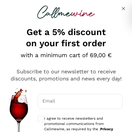
Skip to content
Describe what you are looking for
Get a 5% discount
on your first order
Ottimo
with a minimum cart of 69,00 €
4,5
/5
2.559
Subscribe to our newsletter to receive
recensioni
discounts, promotions and news every day!
Le nostre recensioni a 4 e 5 stelle.
Clicca qui per leggerle tutte >
Email
Precedente
Successivo
Optional consents to receive communicat
I agree to receive newsletters and
Oggi
promotional communications from
Il catalogo offre moltissime possibilità di scelta tra tanti
Callmewine, as required by the .
Privacy