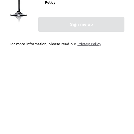
velocissima
Policy
Acquirente verificato
Sign me up
Ieri
Perfetti e attenti al cliente
For more information, please read our
Privacy Policy
Acquirente verificato
Ieri
Semplice nell'uso, puntuali e veloci.
Acquirente verificato
Ieri
Ottima come sempre!