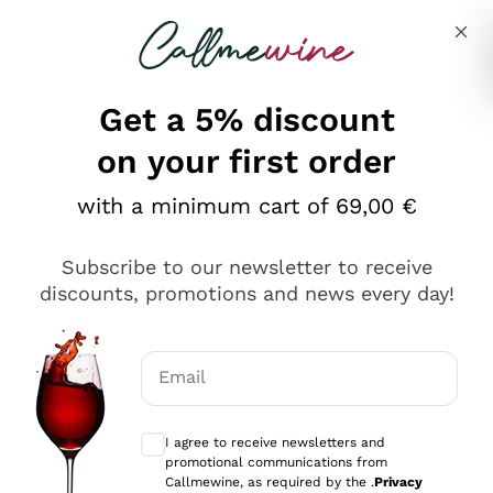
Skip to content
Describe what you are looking for
Get a 5% discount
on your first order
Ottimo
with a minimum cart of 69,00 €
4,5
/5
2.552
Subscribe to our newsletter to receive
recensioni
discounts, promotions and news every day!
Le nostre recensioni a 4 e 5 stelle.
Clicca qui per leggerle tutte >
Email
Precedente
Successivo
Optional consents to receive communicat
I agree to receive newsletters and
Oggi
promotional communications from
Ottima facilità di acquisto sul sito e consegna
Callmewine, as required by the .
Privacy