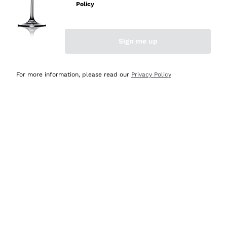
Policy
Acquirente verificato
Sign me up
Ieri
Semplice nell'uso, puntuali e veloci.
For more information, please read our
Privacy Policy
Acquirente verificato
Ieri
Ottima come sempre!
Acquirente verificato
2 Giorni Fa
Buona esperienza
Acquirente verificato