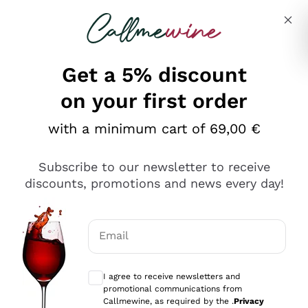
Skip to content
Describe what you are looking for
Get a 5% discount
on your first order
Ottimo
with a minimum cart of 69,00 €
4,5
/5
2.551
Subscribe to our newsletter to receive
recensioni
discounts, promotions and news every day!
Le nostre recensioni a 4 e 5 stelle.
Clicca qui per leggerle tutte >
Email
Precedente
Successivo
Optional consents to receive communicat
I agree to receive newsletters and
Oggi
promotional communications from
Perfetti e attenti al cliente
Callmewine, as required by the .
Privacy