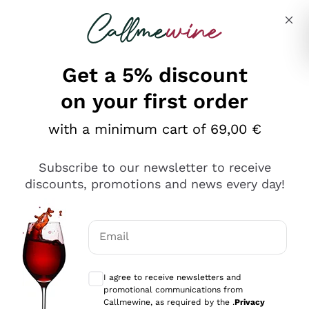
Skip to content
Describe what you are looking for
Get a 5% discount
on your first order
Ottimo
with a minimum cart of 69,00 €
4,5
/5
2.567
Subscribe to our newsletter to receive
recensioni
discounts, promotions and news every day!
Le nostre recensioni a 4 e 5 stelle.
Clicca qui per leggerle tutte >
Email
Precedente
Successivo
Optional consents to receive communicat
I agree to receive newsletters and
Oggi
promotional communications from
Ottimo servizio!
Callmewine, as required by the .
Privacy