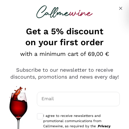
Skip to content
Describe what you are looking for
Get a 5% discount
on your first order
Ottimo
with a minimum cart of 69,00 €
4,5
/5
2.559
Subscribe to our newsletter to receive
recensioni
discounts, promotions and news every day!
Le nostre recensioni a 4 e 5 stelle.
Clicca qui per leggerle tutte >
Email
Precedente
Successivo
Optional consents to receive communicat
I agree to receive newsletters and
Oggi
promotional communications from
Il catalogo offre moltissime possibilità di scelta tra tanti
Callmewine, as required by the .
Privacy