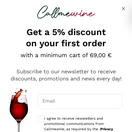
Skip to content
Describe what you are looking for
Get a 5% discount
on your first order
Ottimo
with a minimum cart of 69,00 €
4,5
/5
2.559
Subscribe to our newsletter to receive
recensioni
discounts, promotions and news every day!
Le nostre recensioni a 4 e 5 stelle.
Clicca qui per leggerle tutte >
Email
Precedente
Successivo
Optional consents to receive communicat
I agree to receive newsletters and
Oggi
promotional communications from
Il catalogo offre moltissime possibilità di scelta tra tanti
Callmewine, as required by the .
Privacy