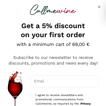
Skip to content
Describe what you are looking for
Get a 5% discount
on your first order
Ottimo
with a minimum cart of 69,00 €
4,5
/5
2.551
Subscribe to our newsletter to receive
recensioni
discounts, promotions and news every day!
Le nostre recensioni a 4 e 5 stelle.
Clicca qui per leggerle tutte >
Email
Precedente
Successivo
Optional consents to receive communicat
I agree to receive newsletters and
Oggi
promotional communications from
Perfetti e attenti al cliente
Callmewine, as required by the .
Privacy