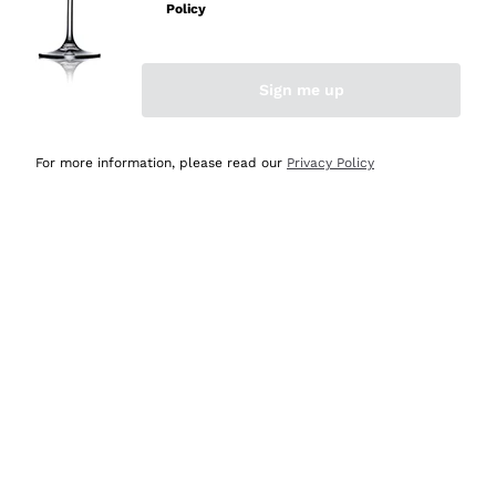
Policy
Acquirente verificato
Sign me up
Ieri
Semplice nell'uso, puntuali e veloci.
For more information, please read our
Privacy Policy
Acquirente verificato
Ieri
Ottima come sempre!
Acquirente verificato
2 Giorni Fa
Buona esperienza
Acquirente verificato