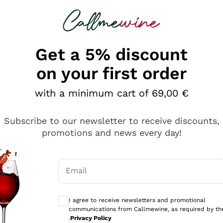
 looking for
Champagne
Sparkling Wines
Al
Get a 5% discount
on your first order
with a minimum cart of 69,00 €
Subscribe to our newsletter to receive discounts,
promotions and news every day!
Email
Optional consents to receive communicati
I agree to receive newsletters and promotional
communications from Callmewine, as required by th
se non è male ma secondo me ci sono alternative che hanno p
.
Privacy Policy