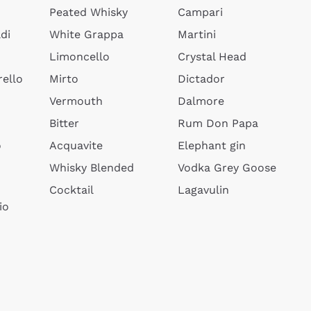
Peated Whisky
Campari
di
White Grappa
Martini
Limoncello
Crystal Head
ello
Mirto
Dictador
Vermouth
Dalmore
Bitter
Rum Don Papa
o
Acquavite
Elephant gin
Whisky Blended
Vodka Grey Goose
Cocktail
Lagavulin
io