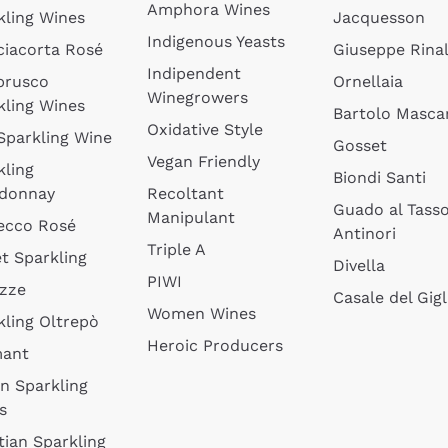
Amphora Wines
kling Wines
Jacquesson
Indigenous Yeasts
ciacorta Rosé
Giuseppe Rinal
Indipendent
brusco
Ornellaia
Winegrowers
kling Wines
Bartolo Mascar
Oxidative Style
 Sparkling Wine
Gosset
Vegan Friendly
kling
Biondi Santi
donnay
Recoltant
Guado al Tass
Manipulant
ecco Rosé
Antinori
Triple A
t Sparkling
Divella
PIWI
izze
Casale del Gigl
Women Wines
kling Oltrepò
Heroic Producers
mant
an Sparkling
s
tian Sparkling