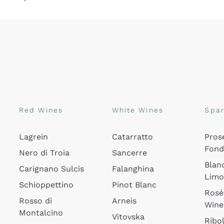
Red Wines
White Wines
Spar
Lagrein
Catarratto
Pros
Fon
Nero di Troia
Sancerre
Blan
Carignano Sulcis
Falanghina
Lim
Schioppettino
Pinot Blanc
Rosé
Rosso di
Arneis
Wine
Montalcino
Vitovska
Ribol