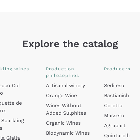
Explore the catalog
kling wines
Production
Producers
philosophies
ecco Col
Artisanal winery
Sedilesu
do
Orange Wine
Bastianich
quette de
Wines Without
Ceretto
oux
Added Sulphites
Masseto
 Sparkling
Organic Wines
Agrapart
s
Biodynamic Wines
Quintarelli
la Gialla