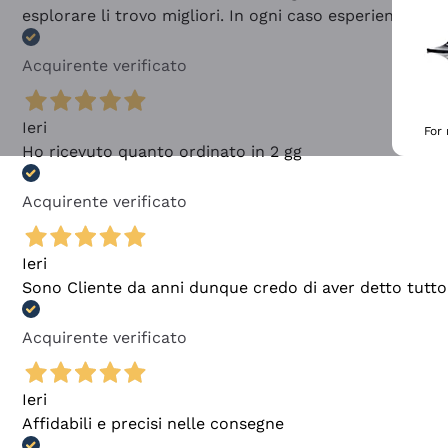
esplorare li trovo migliori. In ogni caso esperienza buo
Acquirente verificato
Ieri
For
Ho ricevuto quanto ordinato in 2 gg
Acquirente verificato
Ieri
Sono Cliente da anni dunque credo di aver detto tutto
Acquirente verificato
Ieri
Affidabili e precisi nelle consegne