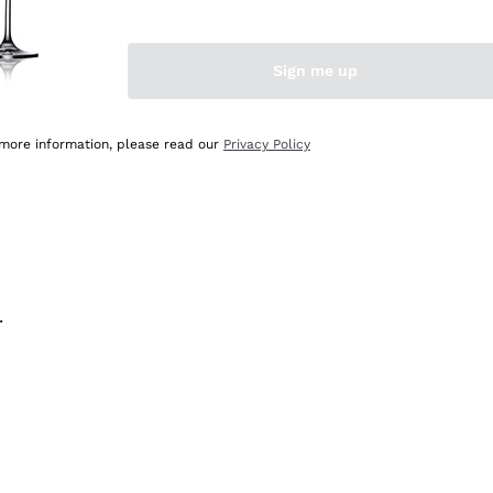
na e lo consiglio! 👍
Sign me up
 more information, please read our
Privacy Policy
.