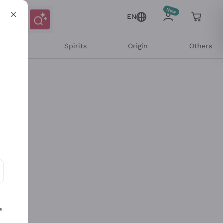
EN
l Wines
Spirits
Origin
Others
ons and personalized offers
e