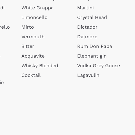
di
White Grappa
Martini
Limoncello
Crystal Head
ello
Mirto
Dictador
Vermouth
Dalmore
Bitter
Rum Don Papa
o
Acquavite
Elephant gin
Whisky Blended
Vodka Grey Goose
Cocktail
Lagavulin
io