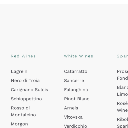
Red Wines
White Wines
Spar
Lagrein
Catarratto
Pros
Fon
Nero di Troia
Sancerre
Blan
Carignano Sulcis
Falanghina
Lim
Schioppettino
Pinot Blanc
Rosé
Rosso di
Arneis
Wine
Montalcino
Vitovska
Ribol
Morgon
Verdicchio
Spar