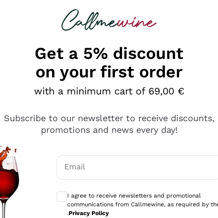
 looking for
Champagne
Sparkling Wines
Al
Get a 5% discount
on your first order
with a minimum cart of 69,00 €
Subscribe to our newsletter to receive discounts,
promotions and news every day!
Email
Optional consents to receive communicati
I agree to receive newsletters and promotional
communications from Callmewine, as required by th
e professionalità
.
Privacy Policy