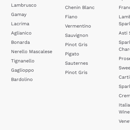
Lambrusco
Chenin Blanc
Fran
Gamay
Fiano
Lam
Lacrima
Spar
Vermentino
Aglianico
Asti
Sauvignon
Bonarda
Spar
Pinot Gris
Char
Nerello Mascalese
Pigato
Pros
Tignanello
Sauternes
Swee
Gaglioppo
Pinot Gris
Cart
Bardolino
Spar
Cre
Itali
Wine
Vene