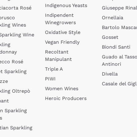
Indigenous Yeasts
ciacorta Rosé
Giuseppe Rinal
Indipendent
brusco
Ornellaia
Winegrowers
kling Wines
Bartolo Mascar
Oxidative Style
 Sparkling Wine
Gosset
Vegan Friendly
kling
Biondi Santi
donnay
Recoltant
Guado al Tass
Manipulant
ecco Rosé
Antinori
Triple A
t Sparkling
Divella
PIWI
izze
Casale del Gigl
Women Wines
kling Oltrepò
Heroic Producers
mant
an Sparkling
s
tian Sparkling