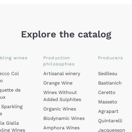
Explore the catalog
kling wines
Production
Producers
philosophies
ecco Col
Artisanal winery
Sedilesu
do
Orange Wine
Bastianich
quette de
Wines Without
Ceretto
oux
Added Sulphites
Masseto
 Sparkling
Organic Wines
Agrapart
s
Biodynamic Wines
Quintarelli
la Gialla
Amphora Wines
kling Wines
Jacquesson