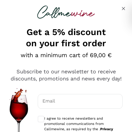
Skip to content
Describe what you are looking for
Get a 5% discount
on your first order
Ottimo
with a minimum cart of 69,00 €
4,5
/5
2.566
Subscribe to our newsletter to receive
recensioni
discounts, promotions and news every day!
Le nostre recensioni a 4 e 5 stelle.
Clicca qui per leggerle tutte >
Email
Precedente
Successivo
Optional consents to receive communicat
I agree to receive newsletters and
Ieri
promotional communications from
Ordine tutto ok, niente da dire a riguardo. Il sito in se
Callmewine, as required by the .
Privacy