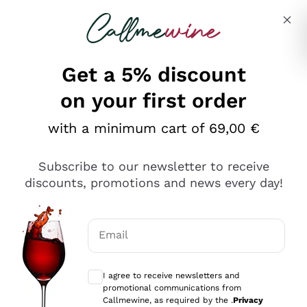
Skip to content
Describe what you are looking for
Get a 5% discount
on your first order
Ottimo
with a minimum cart of 69,00 €
4,5
/5
2.559
Subscribe to our newsletter to receive
recensioni
discounts, promotions and news every day!
Le nostre recensioni a 4 e 5 stelle.
Clicca qui per leggerle tutte >
Email
Precedente
Successivo
Optional consents to receive communicat
I agree to receive newsletters and
Oggi
promotional communications from
Il catalogo offre moltissime possibilità di scelta tra tanti
Callmewine, as required by the .
Privacy