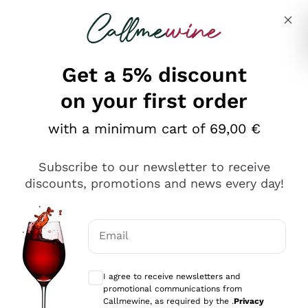
Skip to content
Describe what you are looking for
Get a 5% discount
on your first order
Ottimo
with a minimum cart of 69,00 €
4,5
/5
2.567
Subscribe to our newsletter to receive
recensioni
discounts, promotions and news every day!
Le nostre recensioni a 4 e 5 stelle.
Clicca qui per leggerle tutte >
Email
Precedente
Successivo
Optional consents to receive communicat
I agree to receive newsletters and
Oggi
promotional communications from
Ottimo servizio!
Callmewine, as required by the .
Privacy